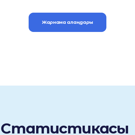
Жарнама алаңдары
kz Статистикасы