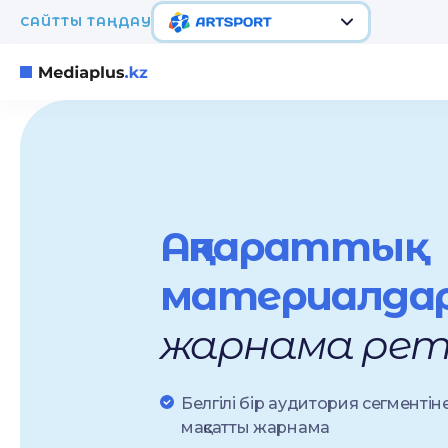
САЙТТЫ ТАҢДАУ
Ақпараттық
материалда
жарнама рет
Белгілі бір аудитория сегментіне
мақсатты жарнама