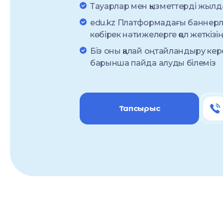
Тауарлар мен қызметтерді жылд
edu.kz Платформадағы баннерл
көбірек нәтижелерге қол жеткізің
Біз оны қалай оңтайландыру кер
барынша пайда алуды білеміз
Тапсырыс