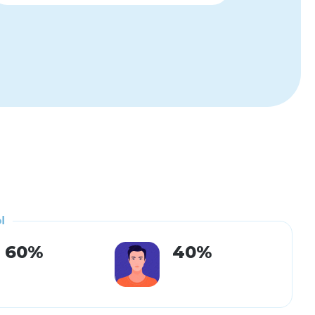
Ы
60%
40%