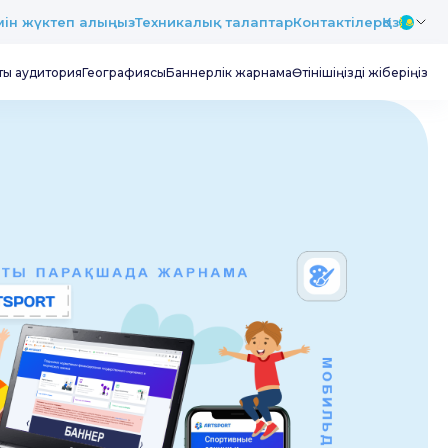
імін жүктеп алыңыз
Техникалық талаптар
Контактілер
Қаз
ты аудитория
Географиясы
Баннерлік жарнама
Өтінішіңізді жіберіңіз