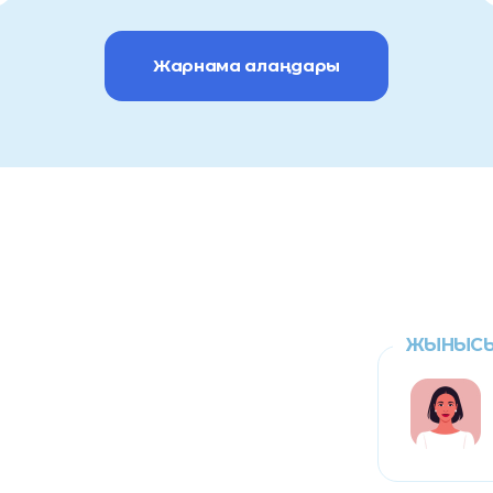
Жарнама алаңдары
ЖЫНЫС