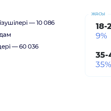
ЖАСЫ
ізушілері — 10 086
18-
9%
адам
ері — 60 036
35-
35