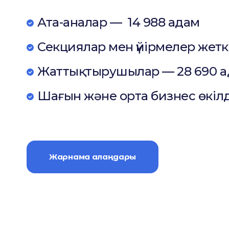
Ата-аналар — 14 988 адам
Секциялар мен үйірмелер жетк
Жаттықтырушылар — 28 690 
Шағын және орта бизнес өкілд
Жарнама алаңдары