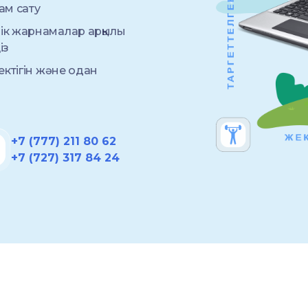
ам сату
ік жарнамалар арқылы
із
ектігін және одан
+7 (777) 211 80 62
+7 (727) 317 84 24