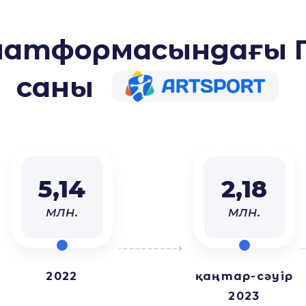
z Платформасындағы
саны
5,14
2,18
млн.
млн.
2022
қаңтар-сәуір
2023