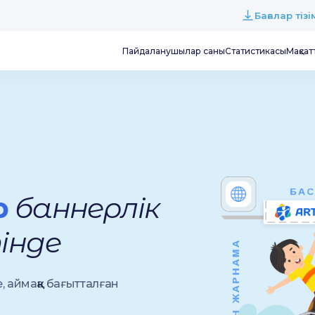
Бағалар тіз
Пайдаланушылар саны
Статистикасы
Мақсат
р
баннерлік
інде
, аймаққа бағытталған